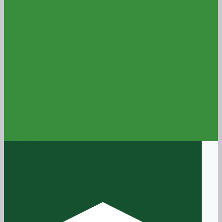
Поиск
Контакты
Компания
О компании
Отзывы
Сертификаты
Реквизиты
Политика конфиденциальности
Оплата
Оплата
Кредит
Рассрочка
Доставка
Доставка
Обмен и возврат