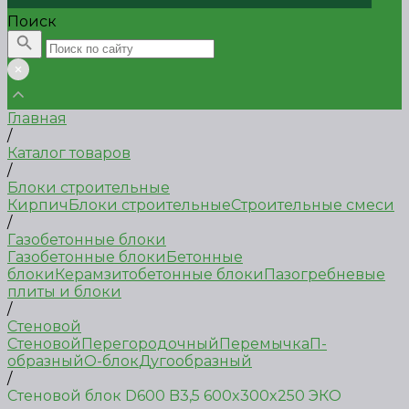
Поиск
Главная
/
Каталог товаров
/
Блоки строительные
Кирпич
Блоки строительные
Строительные смеси
/
Газобетонные блоки
Газобетонные блоки
Бетонные
блоки
Керамзитобетонные блоки
Пазогребневые
плиты и блоки
/
Стеновой
Стеновой
Перегородочный
Перемычка
П-
образный
О-блок
Дугообразный
/
Стеновой блок D600 B3,5 600x300x250 ЭКО