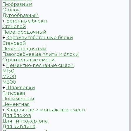
П-образный
О-блок
Дугообразный
+
Бетонные блоки
Стеновой
Перегородочный
+
Керамзитобетонные блоки
Стеновой
Перегородочный
Пазогребневые плиты и блоки
Строительные смеси
+
Цементно-песчаные смеси
М150
М200
М300
+
Шпаклевки
Гипсовая
Полимерная
Цементная
+
Кладочные и монтажные смеси
Для блоков
Для гипсокартона
Для кирпича