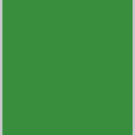
Рассрочка
Доставка
Доставка
Обмен и возврат
...
Каталог товаров
Кирпич
Строительный
Силикатный
Облицовочный
Теплая керамика
Клинкер
Печной
Блоки строительные
Газобетонные блоки
Стеновой
Перегородочный
Перемычка
П-образный
О-блок
Дугообразный
Бетонные блоки
Стеновой
Перегородочный