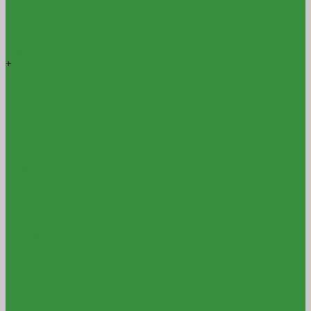
Антифриз
Пластификатор
Пропитка для бетона
Фиброволокно
+
Смеси для фасадов
Клей
Штукатурка для фасадов
Штукатурно-клеевая смесь
Новости
Партнерам
Партнерам
Торги и конкурсы
Поиск
Контакты
Компания
О компании
Отзывы
Сертификаты
Реквизиты
Политика конфиденциальности
Оплата
Оплата
Кредит