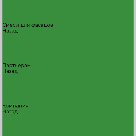
Антифриз
Пластификатор
Пропитка для бетона
Фиброволокно
Смеси для фасадов
Назад
Смеси для фасадов
Клей
Штукатурка для фасадов
Штукатурно-клеевая смесь
Новости
Партнерам
Назад
Партнерам
Партнерам
Торги и конкурсы
Поиск
Контакты
Компания
Назад
Компания
О компании
Отзывы
Сертификаты