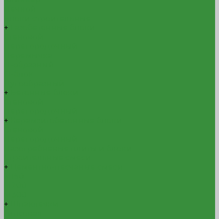
Печной
Блоки строительные
+
Газобетонные блоки
Стеновой
Перегородочный
Перемычка
П-образный
О-блок
Дугообразный
+
Бетонные блоки
Стеновой
Перегородочный
+
Керамзитобетонные блоки
Стеновой
Перегородочный
Пазогребневые плиты и блоки
Строительные смеси
+
Цементно-песчаные смеси
М150
М200
М300
+
Шпаклевки
Гипсовая