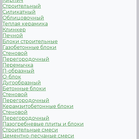
Кирпич
Строительный
Силикатный
Облицовочный
Теплая керамика
Клинкер
Печной
Блоки строительные
Газобетонные блоки
Стеновой
Перегородочный
Перемычка
П-образный
О-блок
Дугообразный
Бетонные блоки
Стеновой
Перегородочный
Керамзитобетонные блоки
Стеновой
Перегородочный
Пазогребневые плиты и блоки
Строительные смеси
Цементно-песчаные смеси