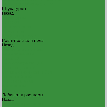
Для пазогребневых плит
Штукатурки
Назад
Штукатурки
Гипсовая
Декоративная
Цементная
Клей для плитки
Ровнители для пола
Назад
Ровнители для пола
Армированный
Базовый
Быстротвердеющий
Высокопрочный
Самовыравнивающийся
Тонкослойный
Универсальный
Финишный
Ремонтные составы
Добавки в растворы
Назад
Добавки в растворы