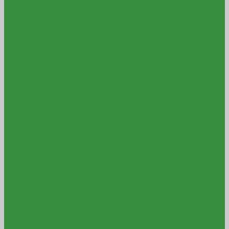
Клей для плитки
Ровнители для пола
Армированный
Базовый
Быстротвердеющий
Высокопрочный
Самовыравнивающийся
Тонкослойный
Универсальный
Финишный
Ремонтные составы
Добавки в растворы
Антифриз
Пластификатор
Пропитка для бетона
Фиброволокно
Смеси для фасадов
Клей
Штукатурка для фасадов
Штукатурно-клеевая смесь
Новости
Партнерам
Партнерам
Торги и конкурсы