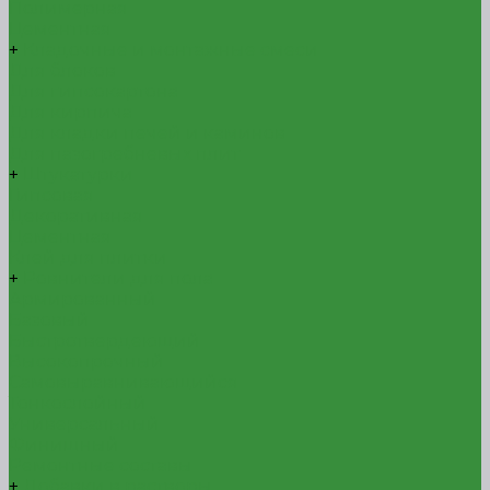
Полимерная
Цементная
+
Кладочные и монтажные смеси
Для блоков
Для гипсокартона
Для кирпича
Для кладки печей и каминов
Для пазогребневых плит
+
Штукатурки
Гипсовая
Декоративная
Цементная
Клей для плитки
+
Ровнители для пола
Армированный
Базовый
Быстротвердеющий
Высокопрочный
Самовыравнивающийся
Тонкослойный
Универсальный
Финишный
Ремонтные составы
+
Добавки в растворы