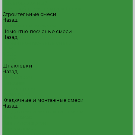
Перегородочный
Пазогребневые плиты и блоки
Строительные смеси
Назад
Строительные смеси
Цементно-песчаные смеси
Назад
Цементно-песчаные смеси
М150
М200
М300
Шпаклевки
Назад
Шпаклевки
Гипсовая
Полимерная
Цементная
Кладочные и монтажные смеси
Назад
Кладочные и монтажные смеси
Для блоков
Для гипсокартона
Для кирпича
Для кладки печей и каминов