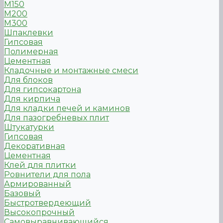
М150
М200
М300
Шпаклевки
Гипсовая
Полимерная
Цементная
Кладочные и монтажные смеси
Для блоков
Для гипсокартона
Для кирпича
Для кладки печей и каминов
Для пазогребневых плит
Штукатурки
Гипсовая
Декоративная
Цементная
Клей для плитки
Ровнители для пола
Армированный
Базовый
Быстротвердеющий
Высокопрочный
Самовыравнивающийся