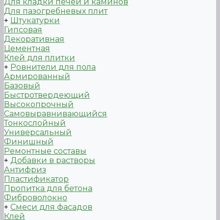
Для кладки печей и каминов
Для пазогребневых плит
+
Штукатурки
Гипсовая
Декоративная
Цементная
Клей для плитки
+
Ровнители для пола
Армированный
Базовый
Быстротвердеющий
Высокопрочный
Самовыравнивающийся
Тонкослойный
Универсальный
Финишный
Ремонтные составы
+
Добавки в растворы
Антифриз
Пластификатор
Пропитка для бетона
Фиброволокно
+
Смеси для фасадов
Клей