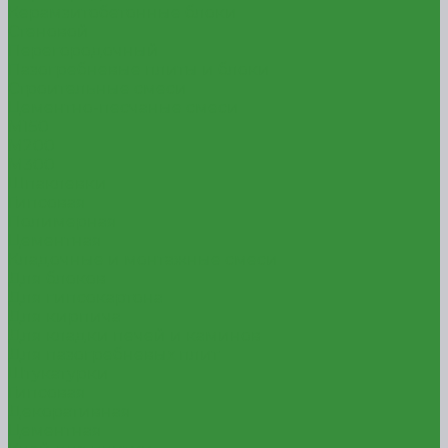
Керамзитобетонные блоки
Стеновой
Перегородочный
Пазогребневые плиты и блоки
Строительные смеси
Цементно-песчаные смеси
М150
М200
М300
Шпаклевки
Гипсовая
Полимерная
Цементная
Кладочные и монтажные смеси
Для блоков
Для гипсокартона
Для кирпича
Для кладки печей и каминов
Для пазогребневых плит
Штукатурки
Гипсовая
Декоративная
Цементная