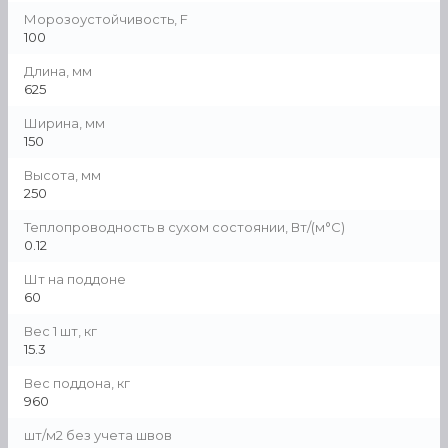
Морозоустойчивость, F
100
Длина, мм
625
Ширина, мм
150
Высота, мм
250
Теплопроводность в сухом состоянии, Вт/(м°С)
0.12
Шт на поддоне
60
Вес 1 шт, кг
15.3
Вес поддона, кг
960
шт/м2 без учета швов