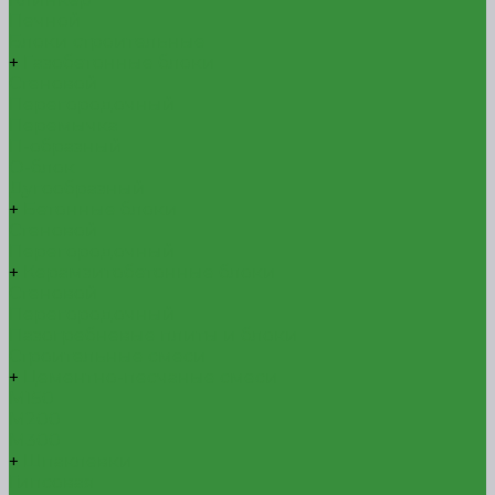
Печной
Блоки строительные
+
Газобетонные блоки
Стеновой
Перегородочный
Перемычка
П-образный
О-блок
Дугообразный
+
Бетонные блоки
Стеновой
Перегородочный
+
Керамзитобетонные блоки
Стеновой
Перегородочный
Пазогребневые плиты и блоки
Строительные смеси
+
Цементно-песчаные смеси
М150
М200
М300
+
Шпаклевки
Гипсовая