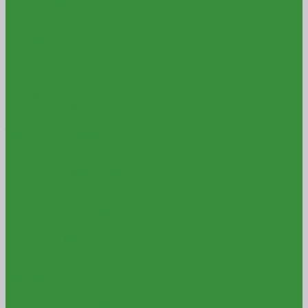
Рассрочка
Доставка
Доставка
Обмен и возврат
...
Каталог товаров
Кирпич
Строительный
Силикатный
Облицовочный
Теплая керамика
Клинкер
Печной
Блоки строительные
Газобетонные блоки
Стеновой
Перегородочный
Перемычка
П-образный
О-блок
Дугообразный
Бетонные блоки
Стеновой
Перегородочный