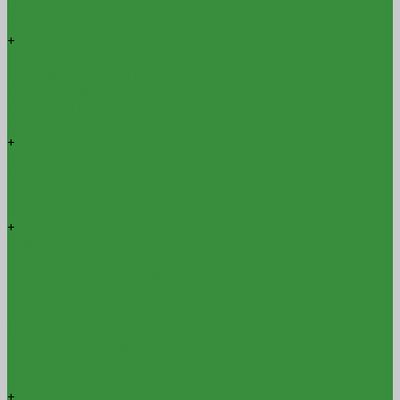
Полимерная
Цементная
+
Кладочные и монтажные смеси
Для блоков
Для гипсокартона
Для кирпича
Для кладки печей и каминов
Для пазогребневых плит
+
Штукатурки
Гипсовая
Декоративная
Цементная
Клей для плитки
+
Ровнители для пола
Армированный
Базовый
Быстротвердеющий
Высокопрочный
Самовыравнивающийся
Тонкослойный
Универсальный
Финишный
Ремонтные составы
+
Добавки в растворы