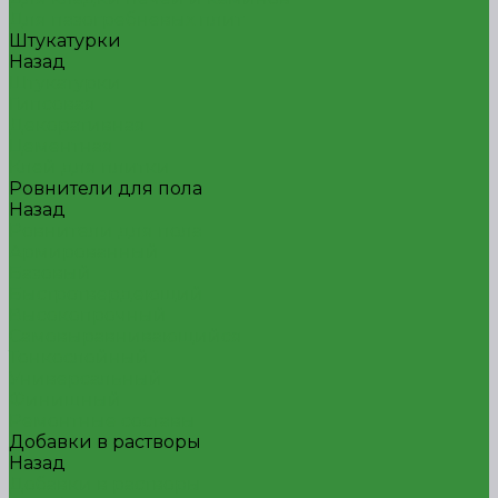
Для пазогребневых плит
Штукатурки
Назад
Штукатурки
Гипсовая
Декоративная
Цементная
Клей для плитки
Ровнители для пола
Назад
Ровнители для пола
Армированный
Базовый
Быстротвердеющий
Высокопрочный
Самовыравнивающийся
Тонкослойный
Универсальный
Финишный
Ремонтные составы
Добавки в растворы
Назад
Добавки в растворы