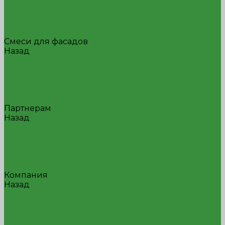
Антифриз
Пластификатор
Пропитка для бетона
Фиброволокно
Смеси для фасадов
Назад
Смеси для фасадов
Клей
Штукатурка для фасадов
Штукатурно-клеевая смесь
Новости
Партнерам
Назад
Партнерам
Партнерам
Торги и конкурсы
Поиск
Контакты
Компания
Назад
Компания
О компании
Отзывы
Сертификаты