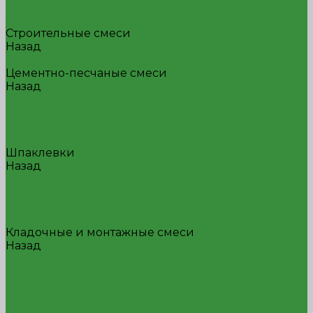
Перегородочный
Пазогребневые плиты и блоки
Строительные смеси
Назад
Строительные смеси
Цементно-песчаные смеси
Назад
Цементно-песчаные смеси
М150
М200
М300
Шпаклевки
Назад
Шпаклевки
Гипсовая
Полимерная
Цементная
Кладочные и монтажные смеси
Назад
Кладочные и монтажные смеси
Для блоков
Для гипсокартона
Для кирпича
Для кладки печей и каминов