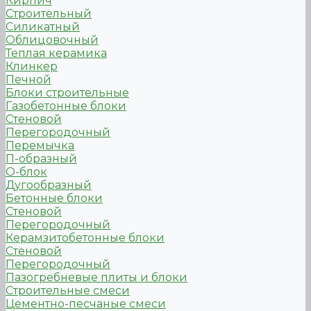
Кирпич
Строительный
Силикатный
Облицовочный
Теплая керамика
Клинкер
Печной
Блоки строительные
Газобетонные блоки
Стеновой
Перегородочный
Перемычка
П-образный
О-блок
Дугообразный
Бетонные блоки
Стеновой
Перегородочный
Керамзитобетонные блоки
Стеновой
Перегородочный
Пазогребневые плиты и блоки
Строительные смеси
Цементно-песчаные смеси