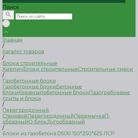
Поиск
Главная
/
Каталог товаров
/
Блоки строительные
Кирпич
Блоки строительные
Строительные смеси
/
Газобетонные блоки
Газобетонные блоки
Бетонные
блоки
Керамзитобетонные блоки
Пазогребневые
плиты и блоки
/
Перегородочный
Стеновой
Перегородочный
Перемычка
П-
образный
О-блок
Дугообразный
/
Блоки из газобетона D500 150*250*625 ЛСР