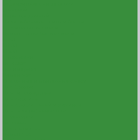
Керамзитобетонные блоки
Стеновой
Перегородочный
Пазогребневые плиты и блоки
Строительные смеси
Цементно-песчаные смеси
М150
М200
М300
Шпаклевки
Гипсовая
Полимерная
Цементная
Кладочные и монтажные смеси
Для блоков
Для гипсокартона
Для кирпича
Для кладки печей и каминов
Для пазогребневых плит
Штукатурки
Гипсовая
Декоративная
Цементная