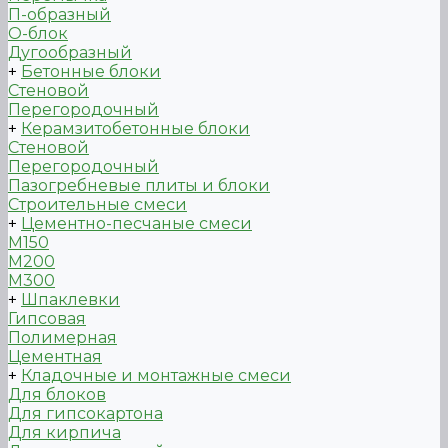
П-образный
О-блок
Дугообразный
+
Бетонные блоки
Стеновой
Перегородочный
+
Керамзитобетонные блоки
Стеновой
Перегородочный
Пазогребневые плиты и блоки
Строительные смеси
+
Цементно-песчаные смеси
М150
М200
М300
+
Шпаклевки
Гипсовая
Полимерная
Цементная
+
Кладочные и монтажные смеси
Для блоков
Для гипсокартона
Для кирпича