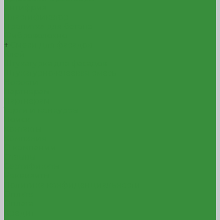
Антифриз
Пластификатор
Пропитка для бетона
Фиброволокно
+
Смеси для фасадов
Клей
Штукатурка для фасадов
Штукатурно-клеевая смесь
Новости
Партнерам
Партнерам
Торги и конкурсы
Поиск
Контакты
Компания
О компании
Отзывы
Сертификаты
Реквизиты
Политика конфиденциальности
Оплата
Оплата
Кредит