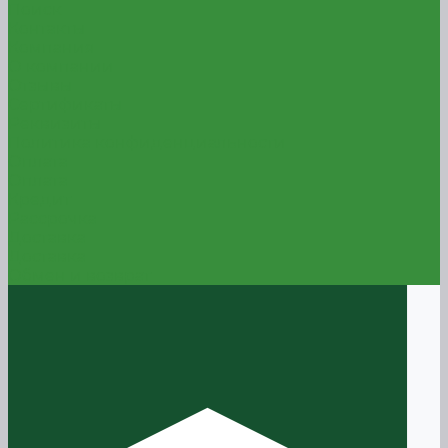
Поиск
Контакты
Компания
О компании
Отзывы
Сертификаты
Реквизиты
Политика конфиденциальности
Оплата
Оплата
Кредит
Рассрочка
Доставка
Доставка
Обмен и возврат