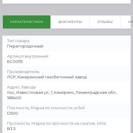
ХАРАКТЕРИСТИКИ
ДОКУМЕНТЫ
ОТЗЫВЫ
О
Тип товара
Перегородочный
Артикул внутренний
БС00151
Производитель
ЛСР, Кикеринский газобетонный завод
Адрес Завода
пос, Известковая ул., 1, Кикерино, Ленинградская обл.,
188400
Плотность, Марка по плотности, кг/м3
D500
Прочность, Марка по прочности на сжатие, Мпа
B3,5