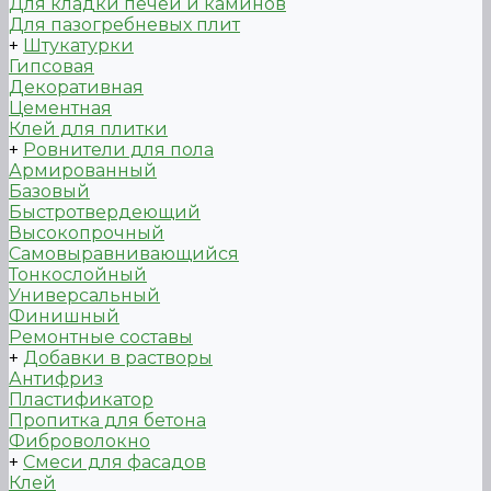
Для кладки печей и каминов
Для пазогребневых плит
+
Штукатурки
Гипсовая
Декоративная
Цементная
Клей для плитки
+
Ровнители для пола
Армированный
Базовый
Быстротвердеющий
Высокопрочный
Самовыравнивающийся
Тонкослойный
Универсальный
Финишный
Ремонтные составы
+
Добавки в растворы
Антифриз
Пластификатор
Пропитка для бетона
Фиброволокно
+
Смеси для фасадов
Клей