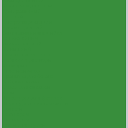
Клей для плитки
Ровнители для пола
Армированный
Базовый
Быстротвердеющий
Высокопрочный
Самовыравнивающийся
Тонкослойный
Универсальный
Финишный
Ремонтные составы
Добавки в растворы
Антифриз
Пластификатор
Пропитка для бетона
Фиброволокно
Смеси для фасадов
Клей
Штукатурка для фасадов
Штукатурно-клеевая смесь
Новости
Партнерам
Партнерам
Торги и конкурсы