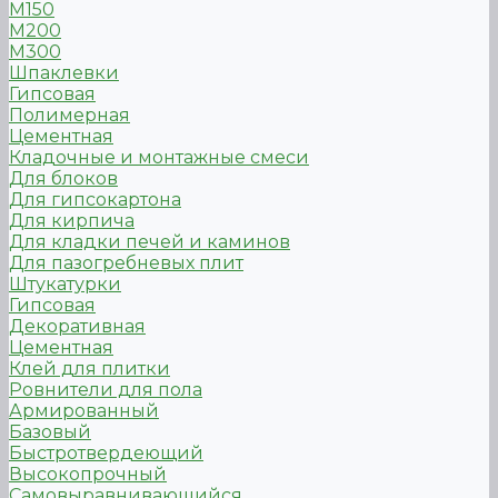
М150
М200
М300
Шпаклевки
Гипсовая
Полимерная
Цементная
Кладочные и монтажные смеси
Для блоков
Для гипсокартона
Для кирпича
Для кладки печей и каминов
Для пазогребневых плит
Штукатурки
Гипсовая
Декоративная
Цементная
Клей для плитки
Ровнители для пола
Армированный
Базовый
Быстротвердеющий
Высокопрочный
Самовыравнивающийся