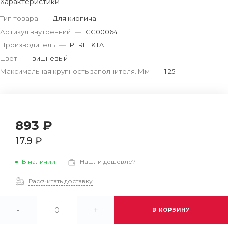
Характеристики
Тип товара
—
Для кирпича
Артикул внутренний
—
СС00064
Производитель
—
PERFEKTA
Цвет
—
вишневый
Максимальная крупность заполнителя. Мм
—
1.25
893 ₽
17.9 ₽
В наличии
Нашли дешевле?
Рассчитать доставку
-
+
В КОРЗИНУ