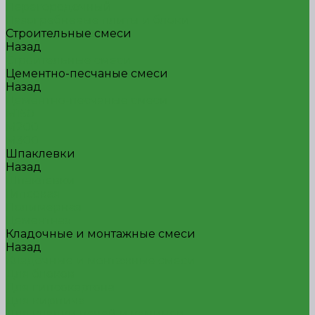
Перегородочный
Пазогребневые плиты и блоки
Строительные смеси
Назад
Строительные смеси
Цементно-песчаные смеси
Назад
Цементно-песчаные смеси
М150
М200
М300
Шпаклевки
Назад
Шпаклевки
Гипсовая
Полимерная
Цементная
Кладочные и монтажные смеси
Назад
Кладочные и монтажные смеси
Для блоков
Для гипсокартона
Для кирпича
Для кладки печей и каминов