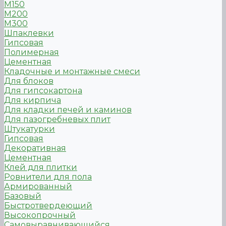
М150
М200
М300
Шпаклевки
Гипсовая
Полимерная
Цементная
Кладочные и монтажные смеси
Для блоков
Для гипсокартона
Для кирпича
Для кладки печей и каминов
Для пазогребневых плит
Штукатурки
Гипсовая
Декоративная
Цементная
Клей для плитки
Ровнители для пола
Армированный
Базовый
Быстротвердеющий
Высокопрочный
Самовыравнивающийся