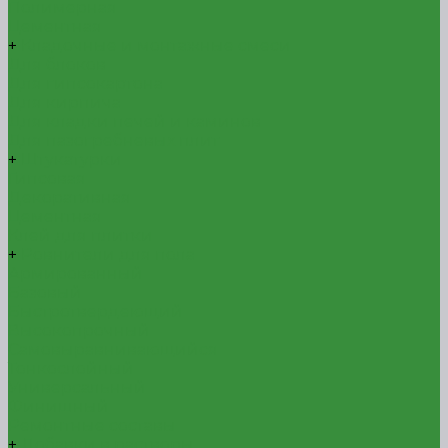
Полимерная
Цементная
+
Кладочные и монтажные смеси
Для блоков
Для гипсокартона
Для кирпича
Для кладки печей и каминов
Для пазогребневых плит
+
Штукатурки
Гипсовая
Декоративная
Цементная
Клей для плитки
+
Ровнители для пола
Армированный
Базовый
Быстротвердеющий
Высокопрочный
Самовыравнивающийся
Тонкослойный
Универсальный
Финишный
Ремонтные составы
+
Добавки в растворы