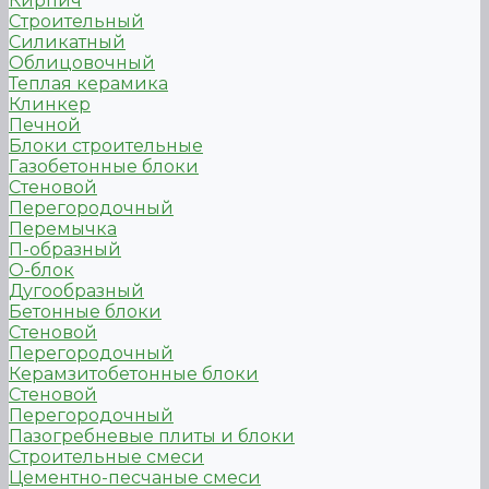
Кирпич
Строительный
Силикатный
Облицовочный
Теплая керамика
Клинкер
Печной
Блоки строительные
Газобетонные блоки
Стеновой
Перегородочный
Перемычка
П-образный
О-блок
Дугообразный
Бетонные блоки
Стеновой
Перегородочный
Керамзитобетонные блоки
Стеновой
Перегородочный
Пазогребневые плиты и блоки
Строительные смеси
Цементно-песчаные смеси