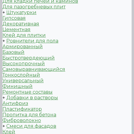
Для кладки печей и каминов
Для пазогребневых плит
+
Штукатурки
Гипсовая
Декоративная
Цементная
Клей для плитки
+
Ровнители для пола
Армированный
Базовый
Быстротвердеющий
Высокопрочный
Самовыравнивающийся
Тонкослойный
Универсальный
Финишный
Ремонтные составы
+
Добавки в растворы
Антифриз
Пластификатор
Пропитка для бетона
Фиброволокно
+
Смеси для фасадов
Клей