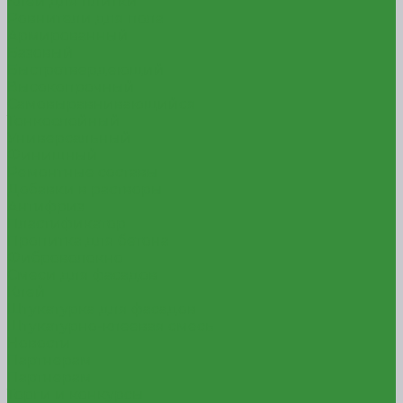
Клей для плитки
Ровнители для пола
Армированный
Базовый
Быстротвердеющий
Высокопрочный
Самовыравнивающийся
Тонкослойный
Универсальный
Финишный
Ремонтные составы
Добавки в растворы
Антифриз
Пластификатор
Пропитка для бетона
Фиброволокно
Смеси для фасадов
Клей
Штукатурка для фасадов
Штукатурно-клеевая смесь
Новости
Партнерам
Партнерам
Торги и конкурсы