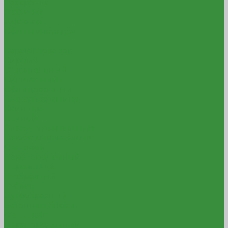
Рассрочка
Доставка
Доставка
Обмен и возврат
...
Каталог товаров
Кирпич
Строительный
Силикатный
Облицовочный
Теплая керамика
Клинкер
Печной
Блоки строительные
Газобетонные блоки
Стеновой
Перегородочный
Перемычка
П-образный
О-блок
Дугообразный
Бетонные блоки
Стеновой
Перегородочный