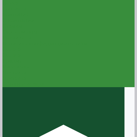
Поиск
Контакты
Компания
О компании
Отзывы
Сертификаты
Реквизиты
Политика конфиденциальности
Оплата
Оплата
Кредит
Рассрочка
Доставка
Доставка
Обмен и возврат