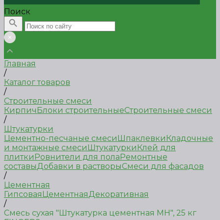
Поиск
Главная
/
Каталог товаров
/
Строительные смеси
Кирпич
Блоки строительные
Строительные смеси
/
Штукатурки
Цементно-песчаные смеси
Шпаклевки
Кладочные
и монтажные смеси
Штукатурки
Клей для
плитки
Ровнители для пола
Ремонтные
составы
Добавки в растворы
Смеси для фасадов
/
Цементная
Гипсовая
Цементная
Декоративная
/
Смесь сухая "Штукатурка цементная МН", 25 кг