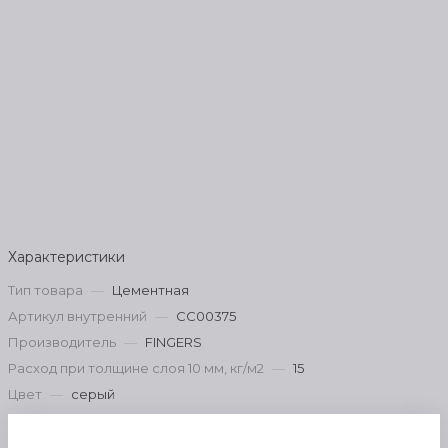
Характеристики
Тип товара
—
Цементная
Артикул внутренний
—
СС00375
Производитель
—
FINGERS
Расход при толщине слоя 10 мм, кг/м2
—
15
Цвет
—
серый