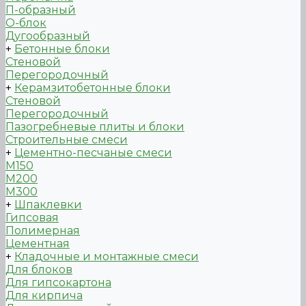
П-образный
О-блок
Дугообразный
+
Бетонные блоки
Стеновой
Перегородочный
+
Керамзитобетонные блоки
Стеновой
Перегородочный
Пазогребневые плиты и блоки
Строительные смеси
+
Цементно-песчаные смеси
М150
М200
М300
+
Шпаклевки
Гипсовая
Полимерная
Цементная
+
Кладочные и монтажные смеси
Для блоков
Для гипсокартона
Для кирпича