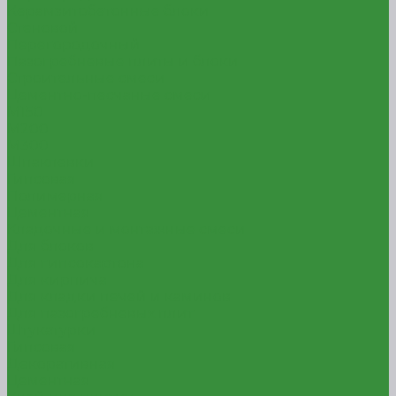
Керамзитобетонные блоки
Стеновой
Перегородочный
Пазогребневые плиты и блоки
Строительные смеси
Цементно-песчаные смеси
М150
М200
М300
Шпаклевки
Гипсовая
Полимерная
Цементная
Кладочные и монтажные смеси
Для блоков
Для гипсокартона
Для кирпича
Для кладки печей и каминов
Для пазогребневых плит
Штукатурки
Гипсовая
Декоративная
Цементная