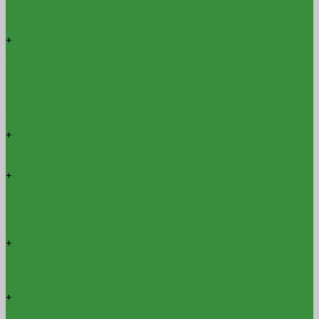
Печной
Блоки строительные
+
Газобетонные блоки
Стеновой
Перегородочный
Перемычка
П-образный
О-блок
Дугообразный
+
Бетонные блоки
Стеновой
Перегородочный
+
Керамзитобетонные блоки
Стеновой
Перегородочный
Пазогребневые плиты и блоки
Строительные смеси
+
Цементно-песчаные смеси
М150
М200
М300
+
Шпаклевки
Гипсовая