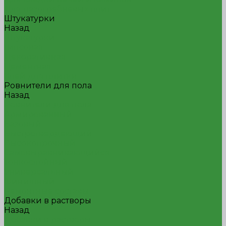
Для пазогребневых плит
Штукатурки
Назад
Штукатурки
Гипсовая
Декоративная
Цементная
Клей для плитки
Ровнители для пола
Назад
Ровнители для пола
Армированный
Базовый
Быстротвердеющий
Высокопрочный
Самовыравнивающийся
Тонкослойный
Универсальный
Финишный
Ремонтные составы
Добавки в растворы
Назад
Добавки в растворы