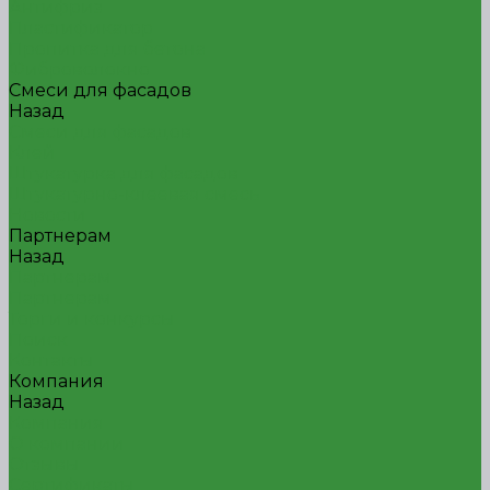
Антифриз
Пластификатор
Пропитка для бетона
Фиброволокно
Смеси для фасадов
Назад
Смеси для фасадов
Клей
Штукатурка для фасадов
Штукатурно-клеевая смесь
Новости
Партнерам
Назад
Партнерам
Партнерам
Торги и конкурсы
Поиск
Контакты
Компания
Назад
Компания
О компании
Отзывы
Сертификаты