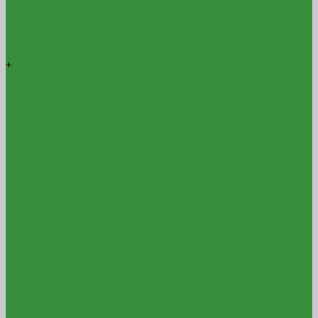
Антифриз
Пластификатор
Пропитка для бетона
Фиброволокно
+
Смеси для фасадов
Клей
Штукатурка для фасадов
Штукатурно-клеевая смесь
Новости
Партнерам
Партнерам
Торги и конкурсы
Поиск
Контакты
Компания
О компании
Отзывы
Сертификаты
Реквизиты
Политика конфиденциальности
Оплата
Оплата
Кредит