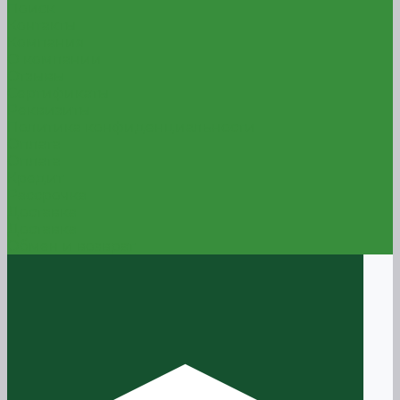
Поиск
Контакты
Компания
О компании
Отзывы
Сертификаты
Реквизиты
Политика конфиденциальности
Оплата
Оплата
Кредит
Рассрочка
Доставка
Доставка
Обмен и возврат