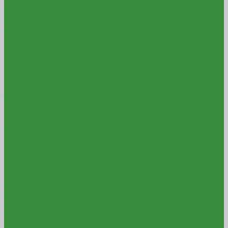
Рассрочка
Доставка
Доставка
Обмен и возврат
...
Каталог товаров
Кирпич
Строительный
Силикатный
Облицовочный
Теплая керамика
Клинкер
Печной
Блоки строительные
Газобетонные блоки
Стеновой
Перегородочный
Перемычка
П-образный
О-блок
Дугообразный
Бетонные блоки
Стеновой
Перегородочный