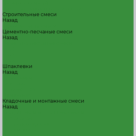
Перегородочный
Пазогребневые плиты и блоки
Строительные смеси
Назад
Строительные смеси
Цементно-песчаные смеси
Назад
Цементно-песчаные смеси
М150
М200
М300
Шпаклевки
Назад
Шпаклевки
Гипсовая
Полимерная
Цементная
Кладочные и монтажные смеси
Назад
Кладочные и монтажные смеси
Для блоков
Для гипсокартона
Для кирпича
Для кладки печей и каминов