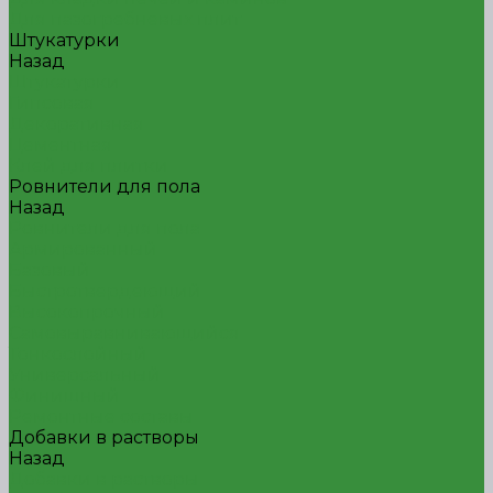
Для пазогребневых плит
Штукатурки
Назад
Штукатурки
Гипсовая
Декоративная
Цементная
Клей для плитки
Ровнители для пола
Назад
Ровнители для пола
Армированный
Базовый
Быстротвердеющий
Высокопрочный
Самовыравнивающийся
Тонкослойный
Универсальный
Финишный
Ремонтные составы
Добавки в растворы
Назад
Добавки в растворы