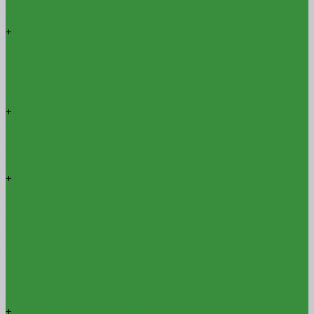
Полимерная
Цементная
+
Кладочные и монтажные смеси
Для блоков
Для гипсокартона
Для кирпича
Для кладки печей и каминов
Для пазогребневых плит
+
Штукатурки
Гипсовая
Декоративная
Цементная
Клей для плитки
+
Ровнители для пола
Армированный
Базовый
Быстротвердеющий
Высокопрочный
Самовыравнивающийся
Тонкослойный
Универсальный
Финишный
Ремонтные составы
+
Добавки в растворы