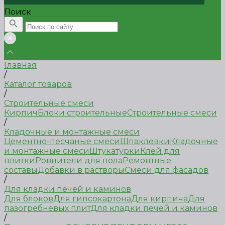
Поиск
Главная
/
Каталог товаров
/
Строительные смеси
Кирпич
Блоки строительные
Строительные смеси
/
Кладочные и монтажные смеси
Цементно-песчаные смеси
Шпаклевки
Кладочные
и монтажные смеси
Штукатурки
Клей для
плитки
Ровнители для пола
Ремонтные
составы
Добавки в растворы
Смеси для фасадов
/
Для кладки печей и каминов
Для блоков
Для гипсокартона
Для кирпича
Для
пазогребневых плит
Для кладки печей и каминов
/