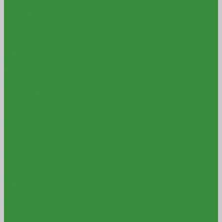
Керамзитобетонные блоки
Стеновой
Перегородочный
Пазогребневые плиты и блоки
Строительные смеси
Цементно-песчаные смеси
М150
М200
М300
Шпаклевки
Гипсовая
Полимерная
Цементная
Кладочные и монтажные смеси
Для блоков
Для гипсокартона
Для кирпича
Для кладки печей и каминов
Для пазогребневых плит
Штукатурки
Гипсовая
Декоративная
Цементная