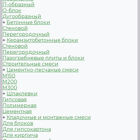
П-образный
О-блок
Дугообразный
+
Бетонные блоки
Стеновой
Перегородочный
+
Керамзитобетонные блоки
Стеновой
Перегородочный
Пазогребневые плиты и блоки
Строительные смеси
+
Цементно-песчаные смеси
М150
М200
М300
+
Шпаклевки
Гипсовая
Полимерная
Цементная
+
Кладочные и монтажные смеси
Для блоков
Для гипсокартона
Для кирпича