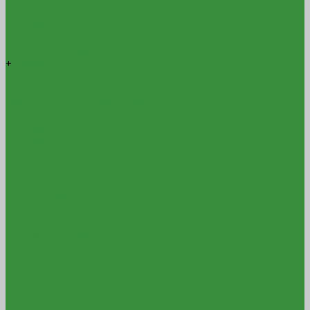
Антифриз
Пластификатор
Пропитка для бетона
Фиброволокно
+
Смеси для фасадов
Клей
Штукатурка для фасадов
Штукатурно-клеевая смесь
Новости
Партнерам
Партнерам
Торги и конкурсы
Поиск
Контакты
Компания
О компании
Отзывы
Сертификаты
Реквизиты
Политика конфиденциальности
Оплата
Оплата
Кредит