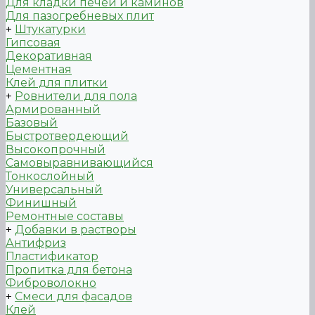
Для кладки печей и каминов
Для пазогребневых плит
+
Штукатурки
Гипсовая
Декоративная
Цементная
Клей для плитки
+
Ровнители для пола
Армированный
Базовый
Быстротвердеющий
Высокопрочный
Самовыравнивающийся
Тонкослойный
Универсальный
Финишный
Ремонтные составы
+
Добавки в растворы
Антифриз
Пластификатор
Пропитка для бетона
Фиброволокно
+
Смеси для фасадов
Клей