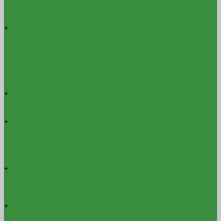
Печной
Блоки строительные
+
Газобетонные блоки
Стеновой
Перегородочный
Перемычка
П-образный
О-блок
Дугообразный
+
Бетонные блоки
Стеновой
Перегородочный
+
Керамзитобетонные блоки
Стеновой
Перегородочный
Пазогребневые плиты и блоки
Строительные смеси
+
Цементно-песчаные смеси
М150
М200
М300
+
Шпаклевки
Гипсовая