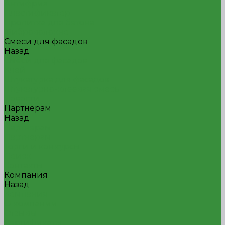
Антифриз
Пластификатор
Пропитка для бетона
Фиброволокно
Смеси для фасадов
Назад
Смеси для фасадов
Клей
Штукатурка для фасадов
Штукатурно-клеевая смесь
Новости
Партнерам
Назад
Партнерам
Партнерам
Торги и конкурсы
Поиск
Контакты
Компания
Назад
Компания
О компании
Отзывы
Сертификаты