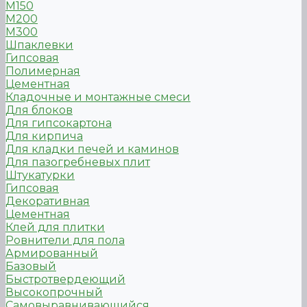
М150
М200
М300
Шпаклевки
Гипсовая
Полимерная
Цементная
Кладочные и монтажные смеси
Для блоков
Для гипсокартона
Для кирпича
Для кладки печей и каминов
Для пазогребневых плит
Штукатурки
Гипсовая
Декоративная
Цементная
Клей для плитки
Ровнители для пола
Армированный
Базовый
Быстротвердеющий
Высокопрочный
Самовыравнивающийся