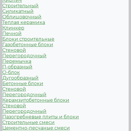
Кирпич
Строительный
Силикатный
Облицовочный
Теплая керамика
Клинкер
Печной
Блоки строительные
Газобетонные блоки
Стеновой
Перегородочный
Перемычка
П-образный
О-блок
Дугообразный
Бетонные блоки
Стеновой
Перегородочный
Керамзитобетонные блоки
Стеновой
Перегородочный
Пазогребневые плиты и блоки
Строительные смеси
Цементно-песчаные смеси