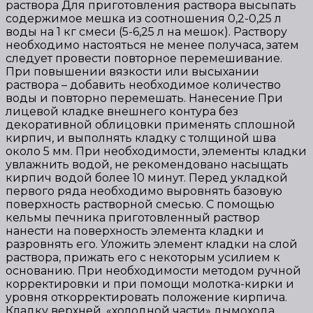
раствора Для приготовления раствора высыпать
содержимое мешка из соотношения 0,2-0,25 л
воды на 1 кг смеси (5-6,25 л на мешок). Раствору
необходимо настояться не менее получаса, затем
следует провести повторное перемешивание.
При повышении вязкости или высыхании
раствора – добавить необходимое количество
воды и повторно перемешать. Нанесение При
лицевой кладке внешнего контура без
декоративной облицовки применять сплошной
кирпич, и выполнять кладку с толщиной шва
около 5 мм. При необходимости, элементы кладки
увлажнить водой, не рекомендовано насыщать
кирпич водой более 10 минут. Перед укладкой
первого ряда необходимо выровнять базовую
поверхность растворной смесью. С помощью
кельмы печника приготовленный раствор
нанести на поверхность элемента кладки и
разровнять его. Уложить элемент кладки на слой
раствора, прижать его с некоторым усилием к
основанию. При необходимости методом ручной
корректировки и при помощи молотка-кирки и
уровня откорректировать положение кирпича.
Кладку верхней, «холодной части» дымохода,