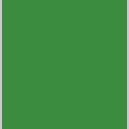
Клей для плитки
Ровнители для пола
Армированный
Базовый
Быстротвердеющий
Высокопрочный
Самовыравнивающийся
Тонкослойный
Универсальный
Финишный
Ремонтные составы
Добавки в растворы
Антифриз
Пластификатор
Пропитка для бетона
Фиброволокно
Смеси для фасадов
Клей
Штукатурка для фасадов
Штукатурно-клеевая смесь
Новости
Партнерам
Партнерам
Торги и конкурсы