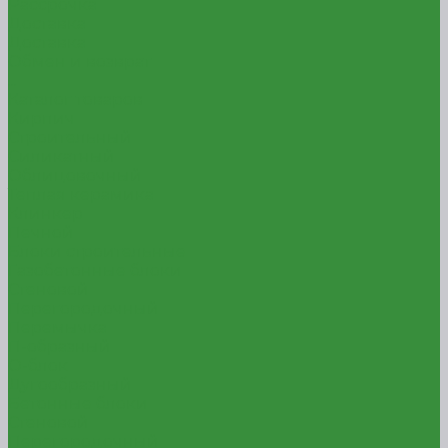
Рассрочка
Доставка
Доставка
Обмен и возврат
...
Каталог товаров
Кирпич
Строительный
Силикатный
Облицовочный
Теплая керамика
Клинкер
Печной
Блоки строительные
Газобетонные блоки
Стеновой
Перегородочный
Перемычка
П-образный
О-блок
Дугообразный
Бетонные блоки
Стеновой
Перегородочный