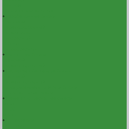
Печной
Блоки строительные
+
Газобетонные блоки
Стеновой
Перегородочный
Перемычка
П-образный
О-блок
Дугообразный
+
Бетонные блоки
Стеновой
Перегородочный
+
Керамзитобетонные блоки
Стеновой
Перегородочный
Пазогребневые плиты и блоки
Строительные смеси
+
Цементно-песчаные смеси
М150
М200
М300
+
Шпаклевки
Гипсовая