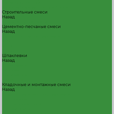
Перегородочный
Пазогребневые плиты и блоки
Строительные смеси
Назад
Строительные смеси
Цементно-песчаные смеси
Назад
Цементно-песчаные смеси
М150
М200
М300
Шпаклевки
Назад
Шпаклевки
Гипсовая
Полимерная
Цементная
Кладочные и монтажные смеси
Назад
Кладочные и монтажные смеси
Для блоков
Для гипсокартона
Для кирпича
Для кладки печей и каминов