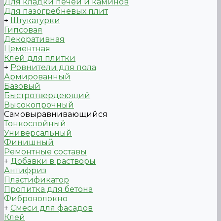
Для кладки печей и каминов
Для пазогребневых плит
+
Штукатурки
Гипсовая
Декоративная
Цементная
Клей для плитки
+
Ровнители для пола
Армированный
Базовый
Быстротвердеющий
Высокопрочный
Самовыравнивающийся
Тонкослойный
Универсальный
Финишный
Ремонтные составы
+
Добавки в растворы
Антифриз
Пластификатор
Пропитка для бетона
Фиброволокно
+
Смеси для фасадов
Клей