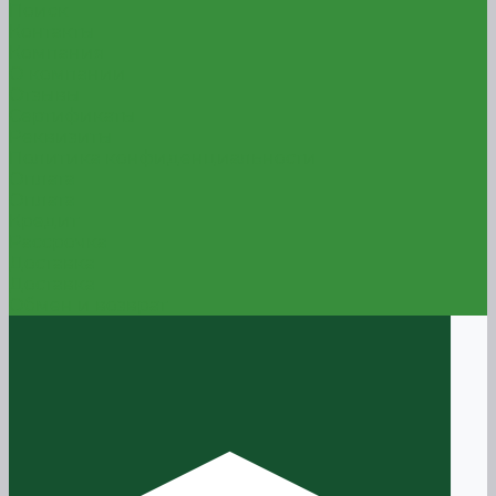
Поиск
Контакты
Компания
О компании
Отзывы
Сертификаты
Реквизиты
Политика конфиденциальности
Оплата
Оплата
Кредит
Рассрочка
Доставка
Доставка
Обмен и возврат