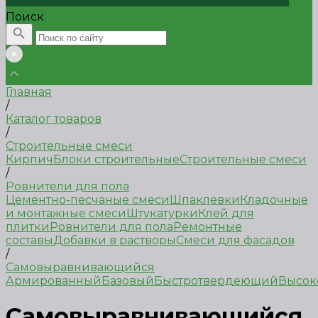
Поиск
Главная
/
Каталог товаров
/
Строительные смеси
Кирпич
Блоки строительные
Строительные смеси
/
Ровнители для пола
Цементно-песчаные смеси
Шпаклевки
Кладочные
и монтажные смеси
Штукатурки
Клей для
плитки
Ровнители для пола
Ремонтные
составы
Добавки в растворы
Смеси для фасадов
/
Самовыравнивающийся
Армированный
Базовый
Быстротвердеющий
Высок
Самовыравнивающийся