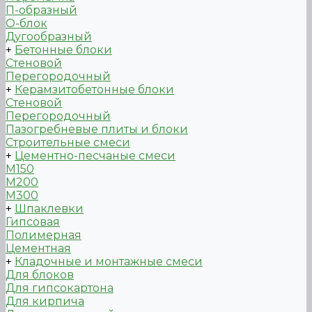
П-образный
О-блок
Дугообразный
+
Бетонные блоки
Стеновой
Перегородочный
+
Керамзитобетонные блоки
Стеновой
Перегородочный
Пазогребневые плиты и блоки
Строительные смеси
+
Цементно-песчаные смеси
М150
М200
М300
+
Шпаклевки
Гипсовая
Полимерная
Цементная
+
Кладочные и монтажные смеси
Для блоков
Для гипсокартона
Для кирпича