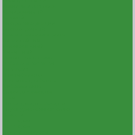
Клей для плитки
Ровнители для пола
Армированный
Базовый
Быстротвердеющий
Высокопрочный
Самовыравнивающийся
Тонкослойный
Универсальный
Финишный
Ремонтные составы
Добавки в растворы
Антифриз
Пластификатор
Пропитка для бетона
Фиброволокно
Смеси для фасадов
Клей
Штукатурка для фасадов
Штукатурно-клеевая смесь
Новости
Партнерам
Партнерам
Торги и конкурсы