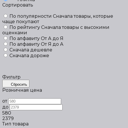
Сортировать
По популярности
Сначала товары, которые
чаще покупают
По рейтингу
Сначала товары с высокими
оценками
По алфавиту
От А до Я
По алфавиту
От Я до А
Сначала дешевле
Сначала дороже
Фильтр
Сбросить
Розничная цена
от
до
580
2379
Тип товара