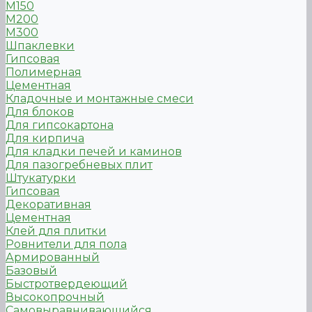
М150
М200
М300
Шпаклевки
Гипсовая
Полимерная
Цементная
Кладочные и монтажные смеси
Для блоков
Для гипсокартона
Для кирпича
Для кладки печей и каминов
Для пазогребневых плит
Штукатурки
Гипсовая
Декоративная
Цементная
Клей для плитки
Ровнители для пола
Армированный
Базовый
Быстротвердеющий
Высокопрочный
Самовыравнивающийся