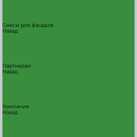
Антифриз
Пластификатор
Пропитка для бетона
Фиброволокно
Смеси для фасадов
Назад
Смеси для фасадов
Клей
Штукатурка для фасадов
Штукатурно-клеевая смесь
Новости
Партнерам
Назад
Партнерам
Партнерам
Торги и конкурсы
Поиск
Контакты
Компания
Назад
Компания
О компании
Отзывы
Сертификаты