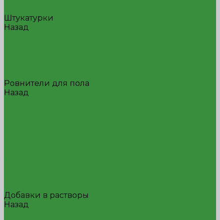
Для пазогребневых плит
Штукатурки
Назад
Штукатурки
Гипсовая
Декоративная
Цементная
Клей для плитки
Ровнители для пола
Назад
Ровнители для пола
Армированный
Базовый
Быстротвердеющий
Высокопрочный
Самовыравнивающийся
Тонкослойный
Универсальный
Финишный
Ремонтные составы
Добавки в растворы
Назад
Добавки в растворы