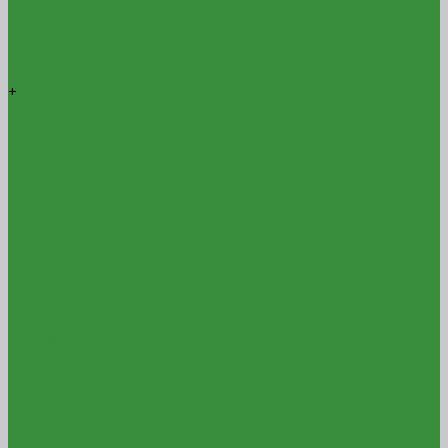
Антифриз
Пластификатор
Пропитка для бетона
Фиброволокно
+
Смеси для фасадов
Клей
Штукатурка для фасадов
Штукатурно-клеевая смесь
Новости
Партнерам
Партнерам
Торги и конкурсы
Поиск
Контакты
Компания
О компании
Отзывы
Сертификаты
Реквизиты
Политика конфиденциальности
Оплата
Оплата
Кредит