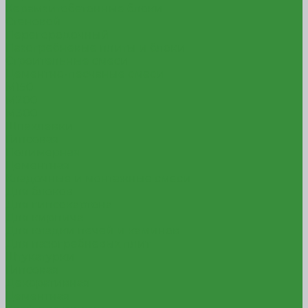
Керамзитобетонные блоки
Стеновой
Перегородочный
Пазогребневые плиты и блоки
Строительные смеси
Цементно-песчаные смеси
М150
М200
М300
Шпаклевки
Гипсовая
Полимерная
Цементная
Кладочные и монтажные смеси
Для блоков
Для гипсокартона
Для кирпича
Для кладки печей и каминов
Для пазогребневых плит
Штукатурки
Гипсовая
Декоративная
Цементная