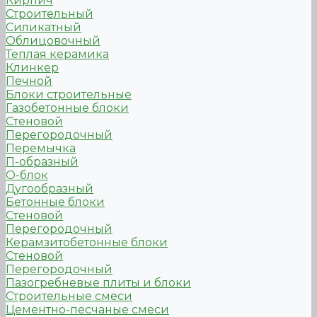
Кирпич
Строительный
Силикатный
Облицовочный
Теплая керамика
Клинкер
Печной
Блоки строительные
Газобетонные блоки
Стеновой
Перегородочный
Перемычка
П-образный
О-блок
Дугообразный
Бетонные блоки
Стеновой
Перегородочный
Керамзитобетонные блоки
Стеновой
Перегородочный
Пазогребневые плиты и блоки
Строительные смеси
Цементно-песчаные смеси