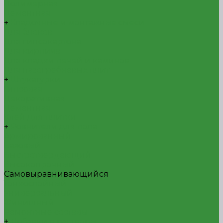
Полимерная
Цементная
+
Кладочные и монтажные смеси
Для блоков
Для гипсокартона
Для кирпича
Для кладки печей и каминов
Для пазогребневых плит
+
Штукатурки
Гипсовая
Декоративная
Цементная
Клей для плитки
+
Ровнители для пола
Армированный
Базовый
Быстротвердеющий
Высокопрочный
Самовыравнивающийся
Тонкослойный
Универсальный
Финишный
Ремонтные составы
+
Добавки в растворы