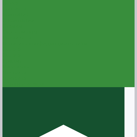
Поиск
Контакты
Компания
О компании
Отзывы
Сертификаты
Реквизиты
Политика конфиденциальности
Оплата
Оплата
Кредит
Рассрочка
Доставка
Доставка
Обмен и возврат