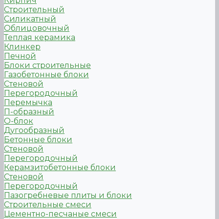
Кирпич
Строительный
Силикатный
Облицовочный
Теплая керамика
Клинкер
Печной
Блоки строительные
Газобетонные блоки
Стеновой
Перегородочный
Перемычка
П-образный
О-блок
Дугообразный
Бетонные блоки
Стеновой
Перегородочный
Керамзитобетонные блоки
Стеновой
Перегородочный
Пазогребневые плиты и блоки
Строительные смеси
Цементно-песчаные смеси