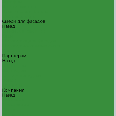
Антифриз
Пластификатор
Пропитка для бетона
Фиброволокно
Смеси для фасадов
Назад
Смеси для фасадов
Клей
Штукатурка для фасадов
Штукатурно-клеевая смесь
Новости
Партнерам
Назад
Партнерам
Партнерам
Торги и конкурсы
Поиск
Контакты
Компания
Назад
Компания
О компании
Отзывы
Сертификаты