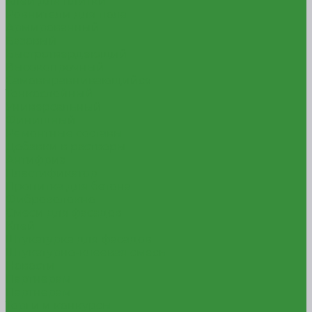
Клей для плитки
Ровнители для пола
Армированный
Базовый
Быстротвердеющий
Высокопрочный
Самовыравнивающийся
Тонкослойный
Универсальный
Финишный
Ремонтные составы
Добавки в растворы
Антифриз
Пластификатор
Пропитка для бетона
Фиброволокно
Смеси для фасадов
Клей
Штукатурка для фасадов
Штукатурно-клеевая смесь
Новости
Партнерам
Партнерам
Торги и конкурсы