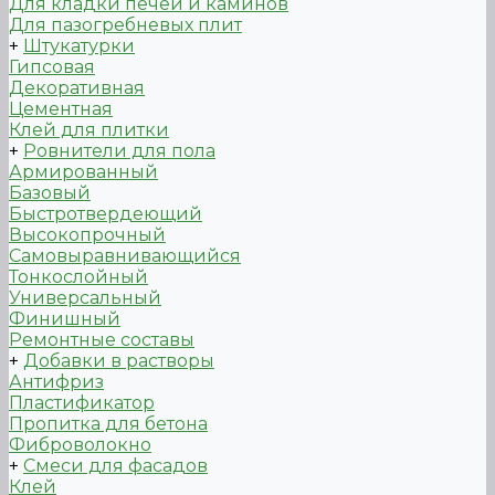
Для кладки печей и каминов
Для пазогребневых плит
+
Штукатурки
Гипсовая
Декоративная
Цементная
Клей для плитки
+
Ровнители для пола
Армированный
Базовый
Быстротвердеющий
Высокопрочный
Самовыравнивающийся
Тонкослойный
Универсальный
Финишный
Ремонтные составы
+
Добавки в растворы
Антифриз
Пластификатор
Пропитка для бетона
Фиброволокно
+
Смеси для фасадов
Клей