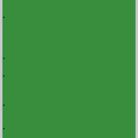
Печной
Блоки строительные
+
Газобетонные блоки
Стеновой
Перегородочный
Перемычка
П-образный
О-блок
Дугообразный
+
Бетонные блоки
Стеновой
Перегородочный
+
Керамзитобетонные блоки
Стеновой
Перегородочный
Пазогребневые плиты и блоки
Строительные смеси
+
Цементно-песчаные смеси
М150
М200
М300
+
Шпаклевки
Гипсовая