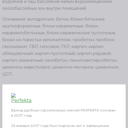
водоемов и чаш бассейнов малым водоизмещением,
околобассейных зон внутри помещений.
Основания: ангидритное; бетон; блоки бетонные
крупноформатные; блоки керамзитные; блоки
керамзитобетонные; блоки керамические пустотелые;
блоки на пористых заполнителях; газобетон; газоблок;
газосиликат; ГВЛ; гипсовое; ГКЛ; кирпич; кирпич
облицовочный; кирпич пустотелый; кирпич рядовой;
кирпич силикатный; пенобетон; пенополистиролбетон;
цементно-известковое; цементно-песчаное; цементное;
ЦСП.
Бренд удобных строительных смесей PERFEKTA основан
в 2007 году.
26 января 2007 года был подписан акт о завершении