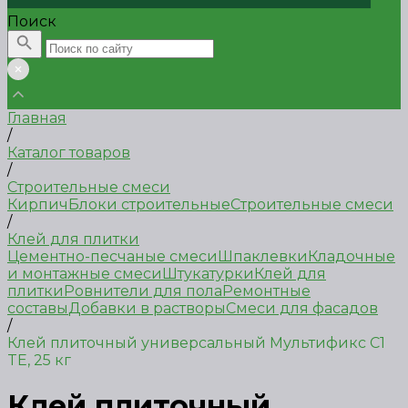
Поиск
Главная
/
Каталог товаров
/
Строительные смеси
Кирпич
Блоки строительные
Строительные смеси
/
Клей для плитки
Цементно-песчаные смеси
Шпаклевки
Кладочные
и монтажные смеси
Штукатурки
Клей для
плитки
Ровнители для пола
Ремонтные
составы
Добавки в растворы
Смеси для фасадов
/
Клей плиточный универсальный Мультификс C1
TE, 25 кг
Клей плиточный