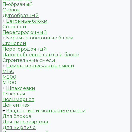
П-образный
О-блок
Дугообразный
+
Бетонные блоки
Стеновой
Перегородочный
+
Керамзитобетонные блоки
Стеновой
Перегородочный
Пазогребневые плиты и блоки
Строительные смеси
+
Цементно-песчаные смеси
М150
М200
М300
+
Шпаклевки
Гипсовая
Полимерная
Цементная
+
Кладочные и монтажные смеси
Для блоков
Для гипсокартона
Для кирпича