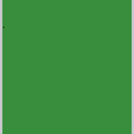
Антифриз
Пластификатор
Пропитка для бетона
Фиброволокно
+
Смеси для фасадов
Клей
Штукатурка для фасадов
Штукатурно-клеевая смесь
Новости
Партнерам
Партнерам
Торги и конкурсы
Поиск
Контакты
Компания
О компании
Отзывы
Сертификаты
Реквизиты
Политика конфиденциальности
Оплата
Оплата
Кредит