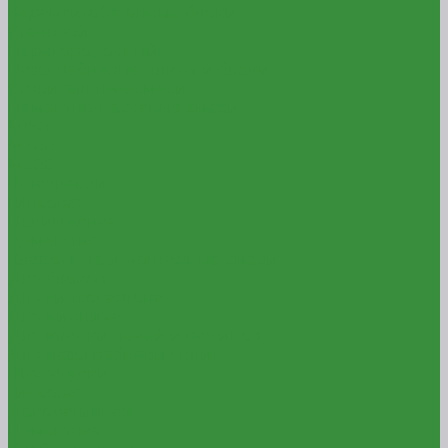
Керамзитобетонные блоки
Стеновой
Перегородочный
Пазогребневые плиты и блоки
Строительные смеси
Цементно-песчаные смеси
М150
М200
М300
Шпаклевки
Гипсовая
Полимерная
Цементная
Кладочные и монтажные смеси
Для блоков
Для гипсокартона
Для кирпича
Для кладки печей и каминов
Для пазогребневых плит
Штукатурки
Гипсовая
Декоративная
Цементная