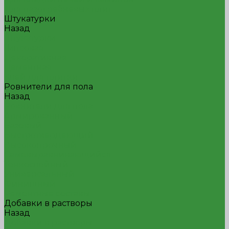
Для пазогребневых плит
Штукатурки
Назад
Штукатурки
Гипсовая
Декоративная
Цементная
Клей для плитки
Ровнители для пола
Назад
Ровнители для пола
Армированный
Базовый
Быстротвердеющий
Высокопрочный
Самовыравнивающийся
Тонкослойный
Универсальный
Финишный
Ремонтные составы
Добавки в растворы
Назад
Добавки в растворы