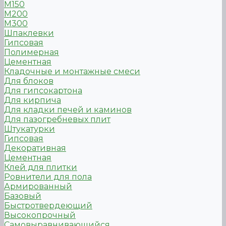
М150
М200
М300
Шпаклевки
Гипсовая
Полимерная
Цементная
Кладочные и монтажные смеси
Для блоков
Для гипсокартона
Для кирпича
Для кладки печей и каминов
Для пазогребневых плит
Штукатурки
Гипсовая
Декоративная
Цементная
Клей для плитки
Ровнители для пола
Армированный
Базовый
Быстротвердеющий
Высокопрочный
Самовыравнивающийся