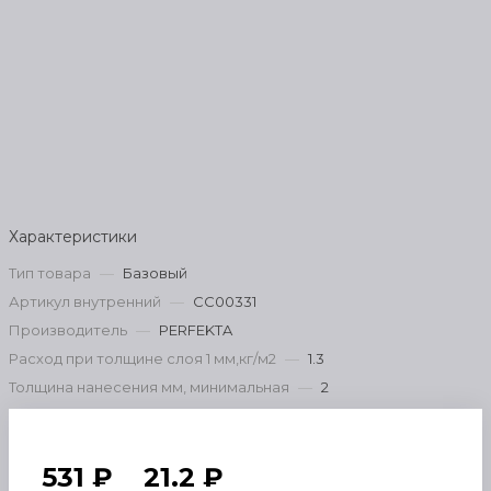
Характеристики
Тип товара
—
Базовый
Артикул внутренний
—
СС00331
Производитель
—
PERFEKTA
Расход при толщине слоя 1 мм,кг/м2
—
1.3
Толщина нанесения мм, минимальная
—
2
531 ₽
21.2 ₽