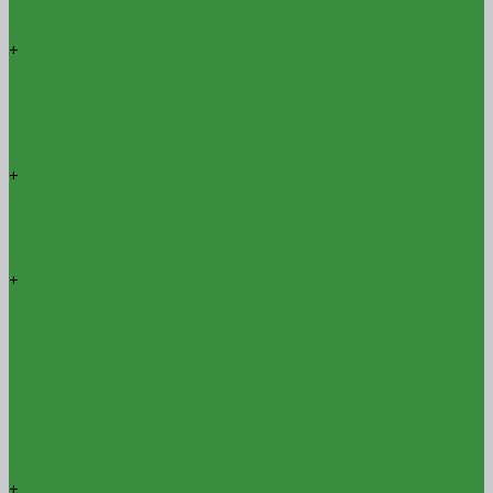
Полимерная
Цементная
+
Кладочные и монтажные смеси
Для блоков
Для гипсокартона
Для кирпича
Для кладки печей и каминов
Для пазогребневых плит
+
Штукатурки
Гипсовая
Декоративная
Цементная
Клей для плитки
+
Ровнители для пола
Армированный
Базовый
Быстротвердеющий
Высокопрочный
Самовыравнивающийся
Тонкослойный
Универсальный
Финишный
Ремонтные составы
+
Добавки в растворы