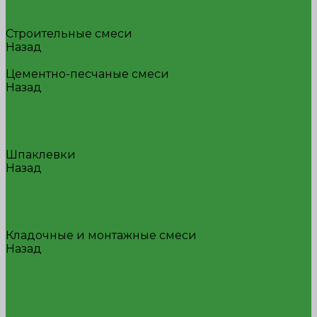
Перегородочный
Пазогребневые плиты и блоки
Строительные смеси
Назад
Строительные смеси
Цементно-песчаные смеси
Назад
Цементно-песчаные смеси
М150
М200
М300
Шпаклевки
Назад
Шпаклевки
Гипсовая
Полимерная
Цементная
Кладочные и монтажные смеси
Назад
Кладочные и монтажные смеси
Для блоков
Для гипсокартона
Для кирпича
Для кладки печей и каминов