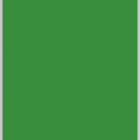
Рассрочка
Доставка
Доставка
Обмен и возврат
...
Каталог товаров
Кирпич
Строительный
Силикатный
Облицовочный
Теплая керамика
Клинкер
Печной
Блоки строительные
Газобетонные блоки
Стеновой
Перегородочный
Перемычка
П-образный
О-блок
Дугообразный
Бетонные блоки
Стеновой
Перегородочный