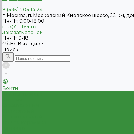
8 (495) 204 14 24
г. Москва, п. Московский Киевское шоссе, 22 км, домо
Пн-Пт: 9:00-18:00
info@tdbvr.ru
Заказать звонок
Пн-Пт 9-18
Сб-Вс Выходной
Поиск
Войти
Каталог товаров
Кирпич
Строительный
Силикатный
Облицовочный
Теплая керамика
Клинкер
Печной