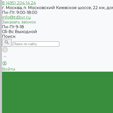
8 (495) 204 14 24
г. Москва, п. Московский Киевское шоссе, 22 км, домо
Пн-Пт: 9:00-18:00
info@tdbvr.ru
Заказать звонок
Пн-Пт 9-18
Сб-Вс Выходной
Поиск
Войти
Каталог
товаров
Кирпич
Строительный
Силикатный
Облицовочный
Теплая
керамика
Клинкер